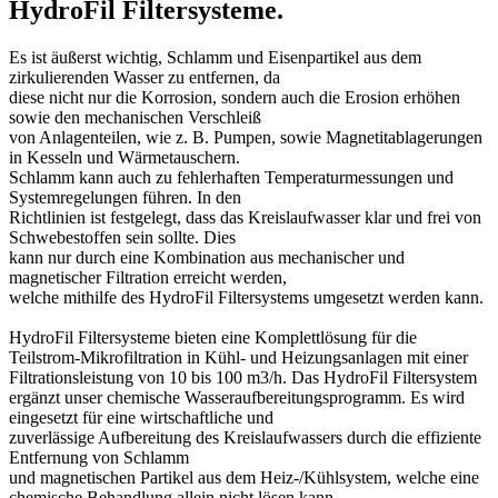
HydroFil Filtersysteme.
Es ist äußerst wichtig, Schlamm und Eisenpartikel aus dem
zirkulierenden Wasser zu entfernen, da
diese nicht nur die Korrosion, sondern auch die Erosion erhöhen
sowie den mechanischen Verschleiß
von Anlagenteilen, wie z. B. Pumpen, sowie Magnetitablagerungen
in Kesseln und Wärmetauschern.
Schlamm kann auch zu fehlerhaften Temperaturmessungen und
Systemregelungen führen. In den
Richtlinien ist festgelegt, dass das Kreislaufwasser klar und frei von
Schwebestoffen sein sollte. Dies
kann nur durch eine Kombination aus mechanischer und
magnetischer Filtration erreicht werden,
welche mithilfe des HydroFil Filtersystems umgesetzt werden kann.
HydroFil Filtersysteme bieten eine Komplettlösung für die
Teilstrom-Mikrofiltration in Kühl- und Heizungsanlagen mit einer
Filtrationsleistung von 10 bis 100 m3/h. Das HydroFil Filtersystem
ergänzt unser chemische Wasseraufbereitungsprogramm. Es wird
eingesetzt für eine wirtschaftliche und
zuverlässige Aufbereitung des Kreislaufwassers durch die effiziente
Entfernung von Schlamm
und magnetischen Partikel aus dem Heiz-/Kühlsystem, welche eine
chemische Behandlung allein nicht lösen kann.